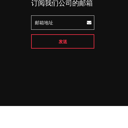
订阅我们公司的邮箱
发送