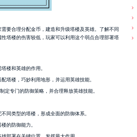
家需要合理分配金币，建造和升级塔楼及英雄。了解不同
属性塔楼的伤害较低，玩家可以利用这个弱点合理部署塔
同塔楼和英雄的作用。
搭配塔楼，巧妙利用地形，并运用英雄技能。
特性，制定专门的防御策略，并合理释放英雄技能。
配不同类型的塔楼，形成全面的防御体系。
塔楼的防御能力。
英雄部署在关键位置，发挥最大作用。