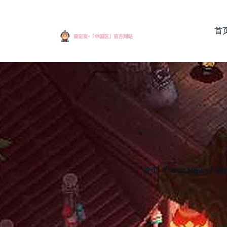
首
首页
Our News
/
萌