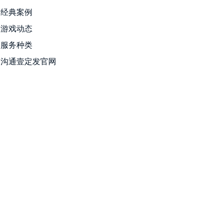
经典案例
游戏动态
服务种类
沟通壹定发官网