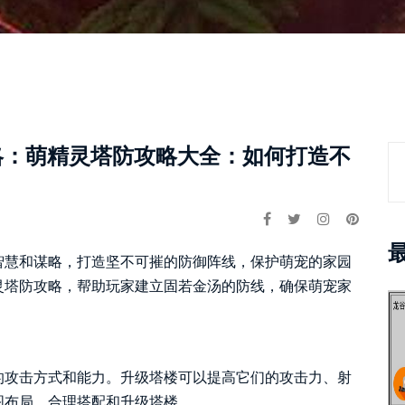
略：萌精灵塔防攻略大全：如何打造不
智慧和谋略，打造坚不可摧的防御阵线，保护萌宠的家园
灵塔防攻略，帮助玩家建立固若金汤的防线，确保萌宠家
的攻击方式和能力。升级塔楼可以提高它们的攻击力、射
图布局，合理搭配和升级塔楼。