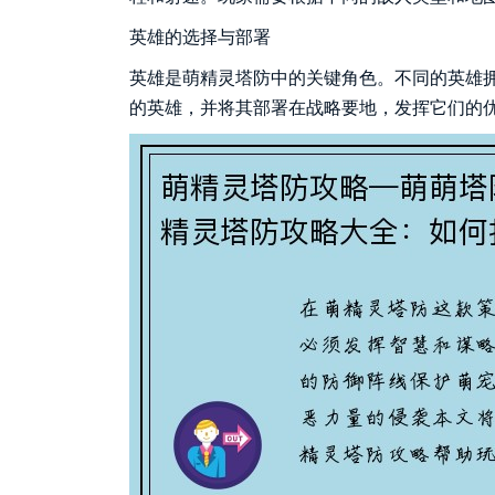
英雄的选择与部署
英雄是萌精灵塔防中的关键角色。不同的英雄
的英雄，并将其部署在战略要地，发挥它们的